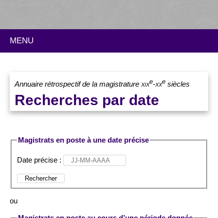
MENU
e
e
Annuaire rétrospectif de la magistrature
xix
-
xx
siècles
Recherches par date
Magistrats en poste à une date précise
Date précise :
Rechercher
ou
Magistrats en poste au cours d’une période donnée