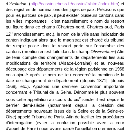
. (
http://cassini.ehess.fr/cassini/fr/html/index.htm
) et
d’évolution
des registres de nominations des juges de paix. Précisons que
pour les justices de paix, il peut exister plusieurs cantons dans
les villes importantes : c’est naturellement le nom du ressort
qui figure dans ce champ (Chartres-nord, Chartres-sud, Paris
e
12
arrondissement, etc.), le nom de la ville sans indication de
canton indiquant alors que le magistrat est chargé du tribunal
de simple police dont le ressort porte sur l’ensemble des
cantons (mention en est faite dans le champ
) Afin
Observations
de tenir compte des changements de départements liés aux
modifications de territoire (Alsace-Lorraine) et au nouveau
découpage des départements de la région parisienne en 1968
on a ajouté après le nom de lieu concerné la mention de la
date de changement de département ([depuis 1871], [depuis
1968], etc.). Ajoutons une dernière convention importante
concernant le Tribunal de la Seine. Dénommé le plus souvent
e
sous cette appellation au cours du
xix
siècle, il est depuis le
dernier demi-siècle (notamment depuis la création des
départements nouveaux issus de la Seine et de la Seine-et-
Oise) appelé Tribunal de Paris. Afin de faciliter les procédures
d’interrogation (éviter la confusion possible avec la cour
d’appel de Paris) nous avons gardé l’appellation première, soit