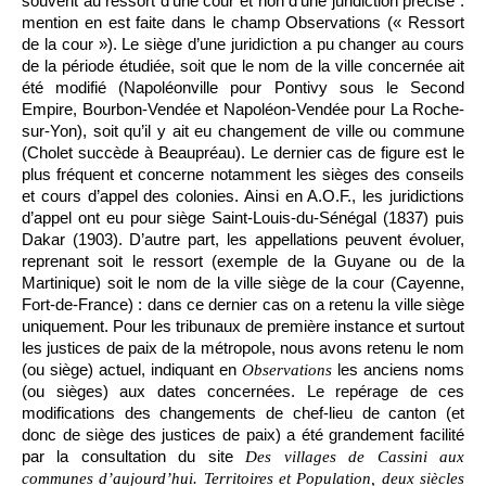
souvent au ressort d’une cour et non d’une juridiction précise :
mention en est faite dans le champ Observations (« Ressort
de la cour »). Le siège d’une juridiction a pu changer au cours
de la période étudiée, soit que le nom de la ville concernée ait
été modifié (Napoléonville pour Pontivy sous le Second
Empire, Bourbon-Vendée et Napoléon-Vendée pour La Roche-
sur-Yon), soit qu’il y ait eu changement de ville ou commune
(Cholet succède à Beaupréau). Le dernier cas de figure est le
plus fréquent et concerne notamment les sièges des conseils
et cours d’appel des colonies. Ainsi en A.O.F., les juridictions
d’appel ont eu pour siège Saint-Louis-du-Sénégal (1837) puis
Dakar (1903). D’autre part, les appellations peuvent évoluer,
reprenant soit le ressort (exemple de la Guyane ou de la
Martinique) soit le nom de la ville siège de la cour (Cayenne,
Fort-de-France) : dans ce dernier cas on a retenu la ville siège
uniquement. Pour les tribunaux de première instance et surtout
les justices de paix de la métropole, nous avons retenu le nom
(ou siège) actuel, indiquant en
les anciens noms
Observations
(ou sièges) aux dates concernées. Le repérage de ces
modifications des changements de chef-lieu de canton (et
donc de siège des justices de paix) a été grandement facilité
par la consultation du site
Des villages de Cassini aux
communes d’aujourd’hui. Territoires et Population, deux siècles