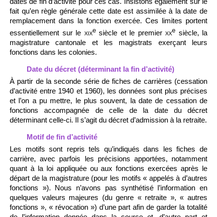
dates de fin d’activité pour ces cas. Insistons également sur le
fait qu’en règle générale cette date est assimilée à la date de
remplacement dans la fonction exercée. Ces limites portent
e
e
essentiellement sur le
xix
siècle et le premier
xx
siècle, la
magistrature cantonale et les magistrats exerçant leurs
fonctions dans les colonies.
Date du décret (déterminant la fin d’activité)
À partir de la seconde série de fiches de carrières (cessation
d’activité entre 1940 et 1960), les données sont plus précises
et l’on a pu mettre, le plus souvent, la date de cessation de
fonctions accompagnée de celle de la date du décret
déterminant celle-ci. Il s’agit du décret d’admission à la retraite.
Motif de fin d’activité
Les motifs sont repris tels qu’indiqués dans les fiches de
carrière, avec parfois les précisions apportées, notamment
quant à la loi appliquée ou aux fonctions exercées après le
départ de la magistrature (pour les motifs « appelés à d’autres
fonctions »). Nous n’avons pas synthétisé l’information en
quelques valeurs majeures (du genre « retraite », « autres
fonctions », « révocation ») d’une part afin de garder la totalité
de l’information donnée dans la source et, d’autre part et