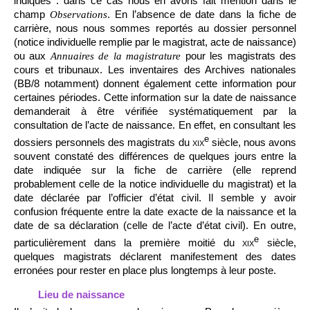
indiqués : dans ce cas nous en avons fait mention dans le
champ
. En l’absence de date dans la fiche de
Observations
carrière, nous nous sommes reportés au dossier personnel
(notice individuelle remplie par le magistrat, acte de naissance)
ou aux
pour les magistrats des
Annuaires de la magistrature
cours et tribunaux. Les inventaires des Archives nationales
(BB/8 notamment) donnent également cette information pour
certaines périodes. Cette information sur la date de naissance
demanderait à être vérifiée systématiquement par la
consultation de l’acte de naissance. En effet, en consultant les
e
dossiers personnels des magistrats du
xix
siècle, nous avons
souvent constaté des différences de quelques jours entre la
date indiquée sur la fiche de carrière (elle reprend
probablement celle de la notice individuelle du magistrat) et la
date déclarée par l’officier d’état civil. Il semble y avoir
confusion fréquente entre la date exacte de la naissance et la
date de sa déclaration (celle de l’acte d’état civil). En outre,
e
particulièrement dans la première moitié du
xix
siècle,
quelques magistrats déclarent manifestement des dates
erronées pour rester en place plus longtemps à leur poste.
Lieu de naissance