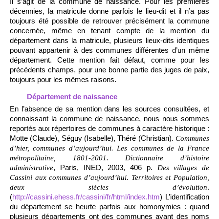
Il s’agit de la commune de naissance. Pour les premières
décennies, la matricule donne parfois le lieu-dit et il n’a pas
toujours été possible de retrouver précisément la commune
concernée, même en tenant compte de la mention du
département dans la matricule, plusieurs lieux-dits identiques
pouvant appartenir à des communes différentes d’un même
département. Cette mention fait défaut, comme pour les
précédents champs, pour une bonne partie des juges de paix,
toujours pour les mêmes raisons.
Département de naissance
En l’absence de sa mention dans les sources consultées, et
connaissant la commune de naissance, nous nous sommes
reportés aux répertoires de communes à caractère historique :
Motte (Claude), Séguy (Isabelle), Théré (Christian).
Communes
d’hier, communes d’aujourd’hui. Les communes de la France
métropolitaine, 1801-2001. Dictionnaire d’histoire
, Paris, INED, 2003, 406 p.
administrative
Des villages de
Cassini aux communes d’aujourd’hui. Territoires et Population,
.
deux siècles d’évolution
(
http://cassini.ehess.fr/cassini/fr/html/index.htm
) L’identification
du département se heurte parfois aux homonymies : quand
plusieurs départements ont des communes ayant des noms