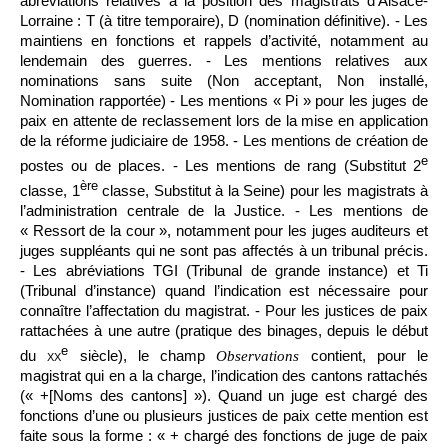
abréviations relatives à la position des magistrats d’Alsace-
Lorraine : T (à titre temporaire), D (nomination définitive). - Les
maintiens en fonctions et rappels d’activité, notamment au
lendemain des guerres. - Les mentions relatives aux
nominations sans suite (Non acceptant, Non installé,
Nomination rapportée) - Les mentions « Pi » pour les juges de
paix en attente de reclassement lors de la mise en application
de la réforme judiciaire de 1958. - Les mentions de création de
e
postes ou de places. - Les mentions de rang (Substitut 2
ère
classe, 1
classe, Substitut à la Seine) pour les magistrats à
l’administration centrale de la Justice. - Les mentions de
« Ressort de la cour », notamment pour les juges auditeurs et
juges suppléants qui ne sont pas affectés à un tribunal précis.
- Les abréviations TGI (Tribunal de grande instance) et Ti
(Tribunal d’instance) quand l’indication est nécessaire pour
connaître l’affectation du magistrat. - Pour les justices de paix
rattachées à une autre (pratique des binages, depuis le début
e
du
xx
siècle), le champ
contient, pour le
Observations
magistrat qui en a la charge, l’indication des cantons rattachés
(« +[Noms des cantons] »). Quand un juge est chargé des
fonctions d’une ou plusieurs justices de paix cette mention est
faite sous la forme : « + chargé des fonctions de juge de paix