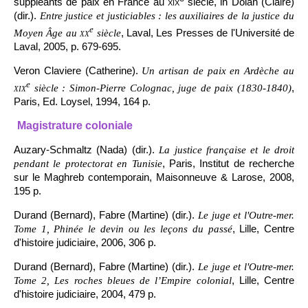
suppléants de paix en France au
xix
siècle, in Dolan (Claire)
(dir.).
Entre justice et justiciables : les auxiliaires de la justice du
e
, Laval, Les Presses de l'Université de
Moyen Âge au
xx
siècle
Laval, 2005, p. 679-695.
Veron Claviere (Catherine).
Un artisan de paix en Ardèche au
e
,
xix
siècle : Simon-Pierre Colognac, juge de paix (1830-1840)
Paris, Ed. Loysel, 1994, 164 p.
Magistrature coloniale
Auzary-Schmaltz (Nada) (dir.).
La justice française et le droit
, Paris, Institut de recherche
pendant le protectorat en Tunisie
sur le Maghreb contemporain, Maisonneuve & Larose, 2008,
195 p.
Durand (Bernard), Fabre (Martine) (dir.).
Le juge et l'Outre-mer.
, Lille, Centre
Tome 1, Phinée le devin ou les leçons du passé
d'histoire judiciaire, 2006, 306 p.
Durand (Bernard), Fabre (Martine) (dir.).
Le juge et l'Outre-mer.
, Lille, Centre
Tome 2, Les roches bleues de l’Empire colonial
d'histoire judiciaire, 2004, 479 p.