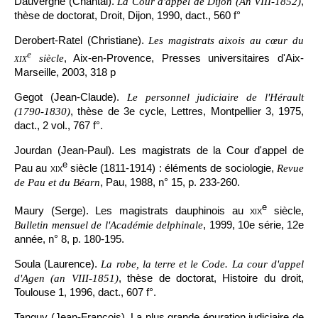
Dauvergne (Chantal).
,
La Cour d'appel de Dijon (An VIII-1852)
thèse de doctorat, Droit, Dijon, 1990, dact., 560 f°
Derobert-Ratel (Christiane).
Les magistrats aixois au cœur du
e
, Aix-en-Provence, Presses universitaires d'Aix-
xix
siècle
Marseille, 2003, 318 p
Gegot (Jean-Claude).
Le personnel judiciaire de l'Hérault
, thèse de 3e cycle, Lettres, Montpellier 3, 1975,
(1790-1830)
dact., 2 vol., 767 f°.
Jourdan (Jean-Paul). Les magistrats de la Cour d'appel de
e
Pau au
xix
siècle (1811-1914) : éléments de sociologie,
Revue
, Pau, 1988, n° 15, p. 233-260.
de Pau et du Béarn
e
Maury (Serge). Les magistrats dauphinois au
xix
siècle,
, 1999, 10e série, 12e
Bulletin mensuel de l'Académie delphinale
année, n° 8, p. 180-195.
Soula (Laurence).
La robe, la terre et le Code. La cour d'appel
, thèse de doctorat, Histoire du droit,
d'Agen (an VIII-1851)
Toulouse 1, 1996, dact., 607 f°.
Tanguy (Jean-François). La plus grande épuration judiciaire de