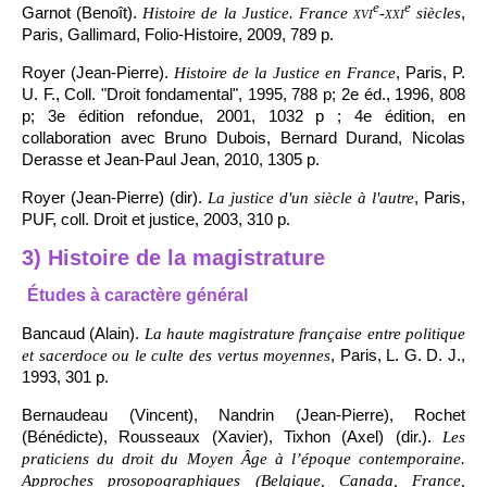
e
e
Garnot (Benoît).
,
Histoire de la Justice. France
xvi
-
xxi
siècles
Paris, Gallimard, Folio-Histoire, 2009, 789 p.
Royer (Jean-Pierre).
, Paris, P.
Histoire de la Justice en France
U. F., Coll. "Droit fondamental", 1995, 788 p; 2e éd., 1996, 808
p; 3e édition refondue, 2001, 1032 p ; 4e édition, en
collaboration avec Bruno Dubois, Bernard Durand, Nicolas
Derasse et Jean-Paul Jean, 2010, 1305 p.
Royer (Jean-Pierre) (dir).
, Paris,
La justice d'un siècle à l'autre
PUF, coll. Droit et justice, 2003, 310 p.
3) Histoire de la magistrature
Études à caractère général
Bancaud (Alain).
La haute magistrature française entre politique
, Paris, L. G. D. J.,
et sacerdoce ou le culte des vertus moyennes
1993, 301 p.
Bernaudeau (Vincent), Nandrin (Jean-Pierre), Rochet
(Bénédicte), Rousseaux (Xavier), Tixhon (Axel) (dir.).
Les
praticiens du droit du Moyen Âge à l’époque contemporaine.
Approches prosopographiques (Belgique, Canada, France,