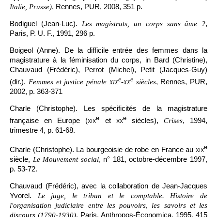
, Rennes, PUR, 2008, 351 p.
Italie, Prusse)
Bodiguel (Jean-Luc).
,
Les magistrats, un corps sans âme ?
Paris, P. U. F., 1991, 296 p.
Boigeol (Anne). De la difficile entrée des femmes dans la
magistrature à la féminisation du corps, in Bard (Christine),
Chauvaud (Frédéric), Perrot (Michel), Petit (Jacques-Guy)
e
e
(dir.).
, Rennes, PUR,
Femmes et justice pénale
xix
-
xx
siècles
2002, p. 363-371
Charle (Christophe). Les spécificités de la magistrature
e
e
française en Europe (
xix
et
xx
siècles),
, 1994,
Crises
trimestre 4, p. 61-68.
e
Charle (Christophe). La bourgeoisie de robe en France au
xix
siècle,
, n° 181, octobre-décembre 1997,
Le Mouvement social
p. 53-72.
Chauvaud (Frédéric), avec la collaboration de Jean-Jacques
Yvorel.
Le juge, le tribun et le comptable. Histoire de
l'organisation judiciaire entre les pouvoirs, les savoirs et les
, Paris, Anthropos-Économica, 1995, 415
discours (1790-1930)