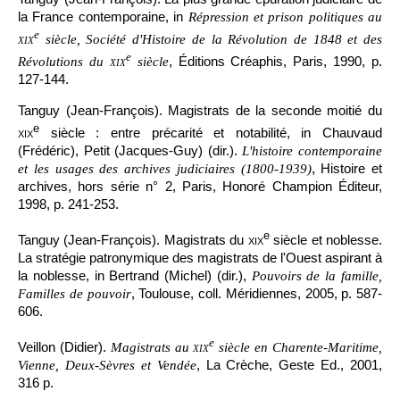
la France contemporaine, in
Répression et prison politiques au
e
xix
siècle, Société d'Histoire de la Révolution de 1848 et des
e
, Éditions Créaphis, Paris, 1990, p.
Révolutions du
xix
siècle
127-144.
Tanguy (Jean-François). Magistrats de la seconde moitié du
e
xix
siècle : entre précarité et notabilité, in Chauvaud
(Frédéric), Petit (Jacques-Guy) (dir.).
L'histoire contemporaine
, Histoire et
et les usages des archives judiciaires (1800-1939)
archives, hors série n° 2, Paris, Honoré Champion Éditeur,
1998, p. 241-253.
e
Tanguy (Jean-François). Magistrats du
xix
siècle et noblesse.
La stratégie patronymique des magistrats de l'Ouest aspirant à
la noblesse, in Bertrand (Michel) (dir.),
Pouvoirs de la famille,
, Toulouse, coll. Méridiennes, 2005, p. 587-
Familles de pouvoir
606.
e
Veillon (Didier).
Magistrats au
xix
siècle en Charente-Maritime,
, La Crèche, Geste Ed., 2001,
Vienne, Deux-Sèvres et Vendée
316 p.