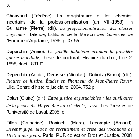
p.
Chauvaud (Frédéric). La magistrature et les chemins
incertains de la professionnalisation (an VIII-1958), in
Guillaume (Pierre) (dir).
La professionnalisation des classes
, Talence, Éditions de la Maison des Sciences de
moyennes
l'Homme d'Aquitaine, 1996, p. 37-55.
Deperchin (Annie).
La famille judiciaire pendant la première
, thèse de doctorat, Histoire du droit, Lille 2,
guerre mondiale
1998, dact., 831 f°.
Deperchin (Annie), Derasse (Nicolas), Dubois (Bruno) (dir.).
,
Figures de justice. Études en l'honneur de Jean-Pierre Royer
Lille, Centre d'histoire judiciaire, 2004, 752 p.
Dolan (Claire) (dir.).
Entre justice et justiciables : les auxiliaires
e
, Laval, Les Presses de
de la justice du Moyen âge au
xx
siècle
l'Université de Laval, 2005, p.
Fillon (Catherine), Boninchi (Marc), Lecompte (Arnaud).
Devenir juge. Mode de recrutement et crise des vocations de
, Paris, PUF, collection Droit et Justice, 2008,
1830 à nos jours