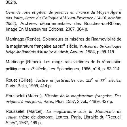
302 p.
Gens de robe et gibier de potence en France du Moyen Âge à
nos jours, Actes du Colloque d’Aix-en-Provence (14-16 octobre
, Archives départementales des Bouches-du-Rhône,
2004)
Image En Manœuvres Éditions, 2007, 384 p.
Martinage (Renée). Splendeurs et misères de l'inamovibilité de
e
la magistrature française au
xix
siècle, in
Actes du 8e Colloque
, Anvers, 1984, p. 99-119.
belgo-hollandais d'histoire du droit
Martinage (Renée). Les magistrats victimes de la répression
e
politique au
xix
siècle, Les Épisodiques, 1986, n° 4, p. 93-114.
e
e
Rouet (Gilles).
,
Justice et justiciables aux
xix
et
xx
siècles
Paris, Belin, 1999, 414 p.
Rousselet (Marcel).
Histoire de la magistrature française. Des
, Paris, Plon, 1957, 2 vol., 448 et 437 p.
origines à nos jours
Rousselet (Marcel).
La magistrature sous la Monarchie de
, thèse de doctorat, Lettres, Paris, Librairie du "Recueil
Juillet
Sirey", 1937, 499 p.