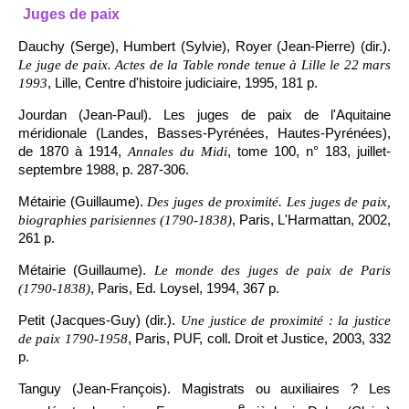
Juges de paix
Dauchy (Serge), Humbert (Sylvie), Royer (Jean-Pierre) (dir.).
Le juge de paix. Actes de la Table ronde tenue à Lille le 22 mars
, Lille, Centre d'histoire judiciaire, 1995, 181 p.
1993
Jourdan (Jean-Paul). Les juges de paix de l'Aquitaine
méridionale (Landes, Basses-Pyrénées, Hautes-Pyrénées),
de 1870 à 1914,
, tome 100, n° 183, juillet-
Annales du Midi
septembre 1988, p. 287-306.
Métairie (Guillaume).
Des juges de proximité. Les juges de paix,
, Paris, L'Harmattan, 2002,
biographies parisiennes (1790-1838)
261 p.
Métairie (Guillaume).
Le monde des juges de paix de Paris
, Paris, Ed. Loysel, 1994, 367 p.
(1790-1838)
Petit (Jacques-Guy) (dir.).
Une justice de proximité : la justice
, Paris, PUF, coll. Droit et Justice, 2003, 332
de paix 1790-1958
p.
Tanguy (Jean-François). Magistrats ou auxiliaires ? Les
e