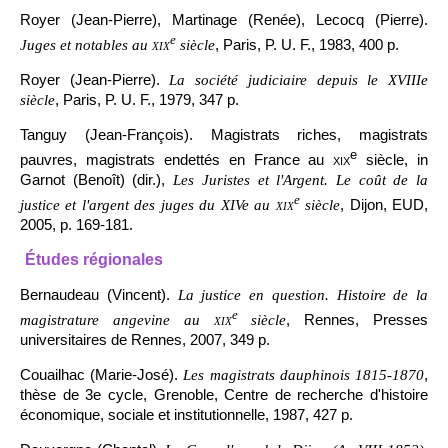
Royer (Jean-Pierre), Martinage (Renée), Lecocq (Pierre).
e
, Paris, P. U. F., 1983, 400 p.
Juges et notables au
xix
siècle
Royer (Jean-Pierre).
La société judiciaire depuis le XVIIIe
, Paris, P. U. F., 1979, 347 p.
siècle
Tanguy (Jean-François). Magistrats riches, magistrats
e
pauvres, magistrats endettés en France au
xix
siècle, in
Garnot (Benoît) (dir.),
Les Juristes et l'Argent. Le coût de la
e
, Dijon, EUD,
justice et l'argent des juges du XIVe au
xix
siècle
2005, p. 169-181.
Études régionales
Bernaudeau (Vincent).
La justice en question. Histoire de la
e
, Rennes, Presses
magistrature angevine au
xix
siècle
universitaires de Rennes, 2007, 349 p.
Couailhac (Marie-José).
,
Les magistrats dauphinois 1815-1870
thèse de 3e cycle, Grenoble, Centre de recherche d'histoire
économique, sociale et institutionnelle, 1987, 427 p.