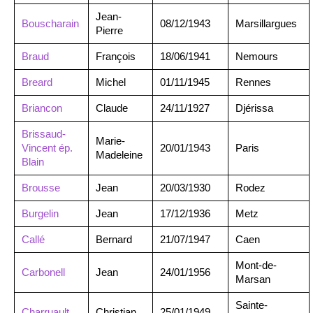
Jean-
Bouscharain
08/12/1943
Marsillargues
Pierre
Braud
François
18/06/1941
Nemours
Breard
Michel
01/11/1945
Rennes
Briancon
Claude
24/11/1927
Djérissa
Brissaud-
Marie-
Vincent ép.
20/01/1943
Paris
Madeleine
Blain
Brousse
Jean
20/03/1930
Rodez
Burgelin
Jean
17/12/1936
Metz
Callé
Bernard
21/07/1947
Caen
Mont-de-
Carbonell
Jean
24/01/1956
Marsan
Sainte-
Charruault
Christian
25/01/1949