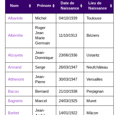
Date de
Lieu de
Nom
Prénom
Naissance
Naissance
Albarède
Michel
04/10/1939
Toulouse
Roger
Jean
Albernhe
11/10/1913
Béziers
Marie
Germain
Jean-
Alzuyeta
23/06/1936
Ustaritz
Dominique
Armand
Serge
26/03/1947
Neufchâteau
Jean-
Atthenont
30/03/1947
Versailles
Pierre
Bacou
Bernard
21/10/1938
Perpignan
Bagnéris
Marcel
24/03/1925
Muret
Jean-
Barbet
14/01/1922
Mâcon