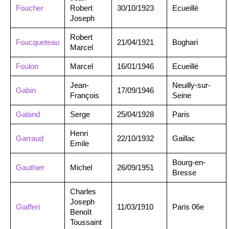
Foucher
Robert
30/10/1923
Ecueillé
Joseph
Robert
Foucqueteau
21/04/1921
Boghari
Marcel
Foulon
Marcel
16/01/1946
Ecueillé
Jean-
Neuilly-sur-
Gabin
17/09/1946
François
Seine
Galand
Serge
25/04/1928
Paris
Henri
Garraud
22/10/1932
Gaillac
Emile
Bourg-en-
Gauthier
Michel
26/09/1951
Bresse
Charles
Joseph
Giafferi
11/03/1910
Paris 06e
Benoît
Toussaint