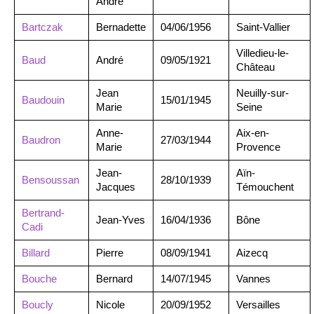
André
Bartczak
Bernadette
04/06/1956
Saint-Vallier
Villedieu-le-
Baud
André
09/05/1921
Château
Jean
Neuilly-sur-
Baudouin
15/01/1945
Marie
Seine
Anne-
Aix-en-
Baudron
27/03/1944
Marie
Provence
Jean-
Aïn-
Bensoussan
28/10/1939
Jacques
Témouchent
Bertrand-
Jean-Yves
16/04/1936
Bône
Cadi
Billard
Pierre
08/09/1941
Aizecq
Bouche
Bernard
14/07/1945
Vannes
Boucly
Nicole
20/09/1952
Versailles