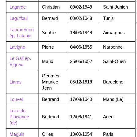
Lagarde
Christian
09/02/1949
Saint-Junien
Lagriffoul
Bernard
09/02/1948
Tunis
Lambremon
Sophie
19/03/1949
Aimargues
ép. Latapie
Lavigne
Pierre
04/06/1955
Narbonne
Le Gall ép.
Maud
25/05/1952
Saint-Ouen
Vignau
Georges
Liaras
Maurice
05/12/1919
Barcelone
Jean
Louvel
Bertrand
17/08/1949
Mans (Le)
Loze de
Plaisance
Bertrand
12/08/1941
Agen
(de)
Maguin
Gilles
19/09/1954
Paris