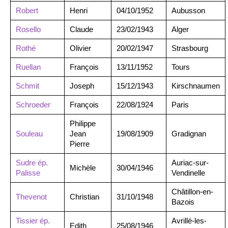
Robert
Henri
04/10/1952
Aubusson
Rosello
Claude
23/02/1943
Alger
Rothé
Olivier
20/02/1947
Strasbourg
Ruellan
François
13/11/1952
Tours
Schmit
Joseph
15/12/1943
Kirschnaumen
Schroeder
François
22/08/1924
Paris
Philippe
Souleau
Jean
19/08/1909
Gradignan
Pierre
Sudre ép.
Auriac-sur-
Michèle
30/04/1946
Palisse
Vendinelle
Châtillon-en-
Thevenot
Christian
31/10/1948
Bazois
Tissier ép.
Avrillé-les-
Edith
25/08/1946