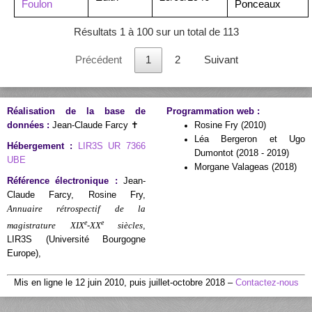
Foulon
Ponceaux
Résultats 1 à 100 sur un total de 113
Précédent
1
2
Suivant
Réalisation de la base de
Programmation web :
données :
Jean-Claude Farcy ✝
Rosine Fry (2010)
Léa Bergeron et Ugo
Hébergement :
LIR3S UR 7366
Dumontot (2018 - 2019)
UBE
Morgane Valageas (2018)
Référence électronique :
Jean-
Claude Farcy, Rosine Fry,
Annuaire rétrospectif de la
e
e
magistrature XIX
-XX
siècles
,
LIR3S (Université Bourgogne
Europe),
Mis en ligne le 12 juin 2010, puis juillet-octobre 2018 –
Contactez-nous