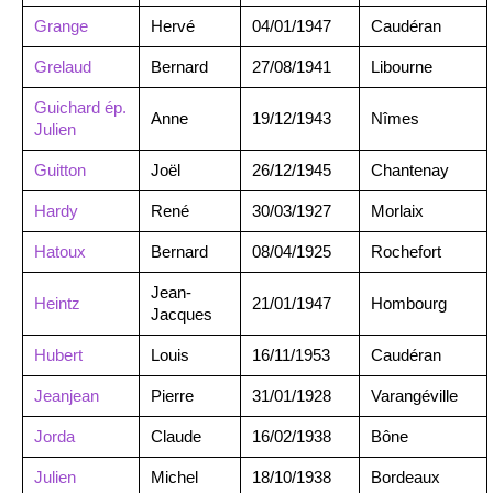
Grange
Hervé
04/01/1947
Caudéran
Grelaud
Bernard
27/08/1941
Libourne
Guichard ép.
Anne
19/12/1943
Nîmes
Julien
Guitton
Joël
26/12/1945
Chantenay
Hardy
René
30/03/1927
Morlaix
Hatoux
Bernard
08/04/1925
Rochefort
Jean-
Heintz
21/01/1947
Hombourg
Jacques
Hubert
Louis
16/11/1953
Caudéran
Jeanjean
Pierre
31/01/1928
Varangéville
Jorda
Claude
16/02/1938
Bône
Julien
Michel
18/10/1938
Bordeaux