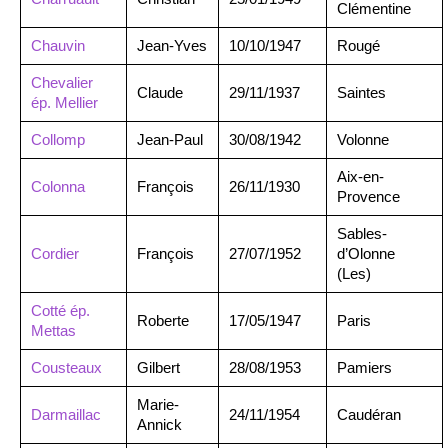
Clémentine
Chauvin
Jean-Yves
10/10/1947
Rougé
Chevalier
Claude
29/11/1937
Saintes
ép. Mellier
Collomp
Jean-Paul
30/08/1942
Volonne
Aix-en-
Colonna
François
26/11/1930
Provence
Sables-
Cordier
François
27/07/1952
d’Olonne
(Les)
Cotté ép.
Roberte
17/05/1947
Paris
Mettas
Cousteaux
Gilbert
28/08/1953
Pamiers
Marie-
Darmaillac
24/11/1954
Caudéran
Annick