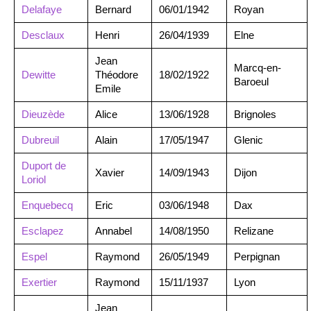
Delafaye
Bernard
06/01/1942
Royan
Desclaux
Henri
26/04/1939
Elne
Jean
Marcq-en-
Dewitte
Théodore
18/02/1922
Baroeul
Emile
Dieuzède
Alice
13/06/1928
Brignoles
Dubreuil
Alain
17/05/1947
Glenic
Duport de
Xavier
14/09/1943
Dijon
Loriol
Enquebecq
Eric
03/06/1948
Dax
Esclapez
Annabel
14/08/1950
Relizane
Espel
Raymond
26/05/1949
Perpignan
Exertier
Raymond
15/11/1937
Lyon
Jean