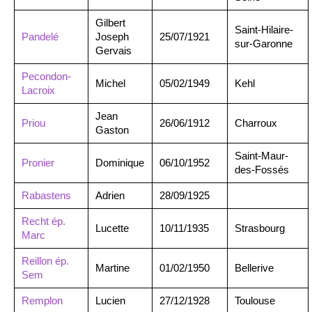
Gilbert
Saint-Hilaire-
Pandelé
Joseph
25/07/1921
sur-Garonne
Gervais
Pecondon-
Michel
05/02/1949
Kehl
Lacroix
Jean
Priou
26/06/1912
Charroux
Gaston
Saint-Maur-
Pronier
Dominique
06/10/1952
des-Fossés
Rabastens
Adrien
28/09/1925
Recht ép.
Lucette
10/11/1935
Strasbourg
Marc
Reillon ép.
Martine
01/02/1950
Bellerive
Sem
Remplon
Lucien
27/12/1928
Toulouse