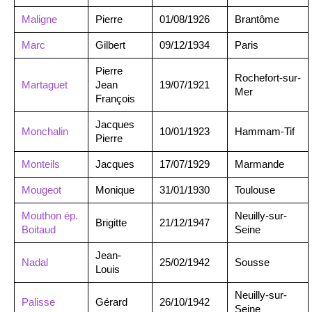
Maligne
Pierre
01/08/1926
Brantôme
Marc
Gilbert
09/12/1934
Paris
Pierre
Rochefort-sur-
Martaguet
Jean
19/07/1921
Mer
François
Jacques
Monchalin
10/01/1923
Hammam-Tif
Pierre
Monteils
Jacques
17/07/1929
Marmande
Mougeot
Monique
31/01/1930
Toulouse
Mouthon ép.
Neuilly-sur-
Brigitte
21/12/1947
Boitaud
Seine
Jean-
Nadal
25/02/1942
Sousse
Louis
Neuilly-sur-
Palisse
Gérard
26/10/1942
Seine